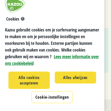
Naam:
Stella Deschaeck
E-mail:
brussel@kazou.be
Cookies 🍪
Voor deze activiteit moet je met eigen vervoer ter plekke geraken.
Kazou gebruikt cookies om je surfervaring aangenamer
te maken en om je persoonlijke instellingen en
TOON LOCATIE OP DE KAART
voorkeuren bij te houden. Externe partijen kunnen
ook gebruik maken van cookies. Welke cookies
KANDIDAAT STELLEN
gebruiken wij en waarom ?
Lees meer informatie over
ons cookiebeleid
Alle cookies
Alles afwijzen
accepteren
Cookie-instellingen
Ontwikkeld door
Cegeka
i.s.m. de Kazouvrijwilligers, v 1.0.0.0
Privacy