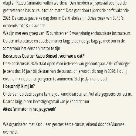
Altijd al (Kazou-)animator willen worden? Dan hebben wij speciaal voor jou de
geattesteerde basiscursus tot animator! Deze gaat door tijdens de herfstvakantie
2026. De cursus gaat elke dag door in De Kriekelaar in Schaarbeek van 8u45 's
ochtends tot 18u 's avonds.
We zijn met een groep van 15 cursisten en 3 waanzinnig enthousiaste instructeurs.
Op een interactieve en speelse manier krijg je de nodige bagage mee om in de
zomer voor het eerst animator te zijn.
Basiscursus Quartier Kazou Brussel , voor wie is dat?
Onze basiscursus 2026 staat open voor iedereen van geboortejaar 2010 of vroeger.
Je bent dus 16 jaar bij de start van de cursus, of je wordt dit nog in 2026. Hou jij
ervan om kinderen en jongeren te animeren? Stel je dan kandidaat!
Hoe schrijf ik mij in?
Onderaan op deze pagina kan je jou kandidaat stellen. Vul alle gegevens correct in.
Daarna krijg je een bevestigingsmail van je kandidatuur.
Attest 'animator in het jeugdwerk'
We organiseren met Kazou een geattesteerde cursus, erkend door de Vlaamse
overheid.