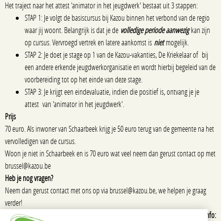
Het traject naar het attest 'animator in het jeugdwerk' bestaat uit 3 stappen:
STAP 1: Je volgt de basiscursus bij Kazou binnen het verbond van de regio
waar jij woont. Belangrijk is dat je de
volledige periode aanwezig
kan zijn
op cursus. Vervroegd vertrek en latere aankomst is
niet
mogelijk.
STAP 2: Je doet je stage op 1 van de Kazou-vakanties, De Kriekelaar of bij
een andere erkende jeugdwerkorganisatie en wordt hierbij begeleid van de
voorbereiding tot op het einde van deze stage.
STAP 3: Je krijgt een eindevaluatie, indien die positief is, ontvang je je
attest van 'animator in het jeugdwerk'.
Prijs
70 euro. Als inwoner van Schaarbeek krijg je 50 euro terug van de gemeente na het
vervolledigen van de cursus.
Woon je niet in Schaarbeek en is 70 euro wat veel neem dan gerust contact op met
brussel@kazou.be
Heb je nog vragen?
Neem dan gerust contact met ons op via brussel@kazou.be, we helpen je graag
verder!
Contactgegevens:
Vervoersinfo: